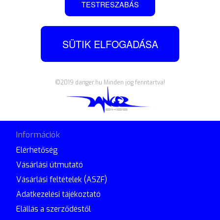
TESTRESZABÁS
TMR slip-on kipufogódob +
karbon alsó idom, R1 15-
SÜTIK ELFOGADÁSA
TMR Y15
Bruttó:
Nettó:
Áfa:
92 565
Ft
435 400
Ft
342 835
Ft
+Áfa
©2019 danger.hu Minden jog fenntartva!
Információk
Elérhetőség
Vásárlási útmutató
Vásárlási feltételek (ASZF)
Adatkezelési tájékoztató
Elállás a szerződéstől