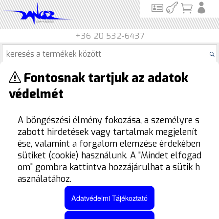
+36 20 532-6437
Fontosnak tartjuk az adatok
Termék kategóriák
védelmét
Termékek
Kipufogó
Taylor Made Racing
Dob
TERMÉKEK SZŰRÉSE
A böngészési élmény fokozása, a személyre s
zabott hirdetések vagy tartalmak megjelenít
ése, valamint a forgalom elemzése érdekében
sütiket (cookie) használunk. A "Mindet elfogad
om" gombra kattintva hozzájárulhat a sütik h
asználatához.
Adatvédelmi Tájékoztató