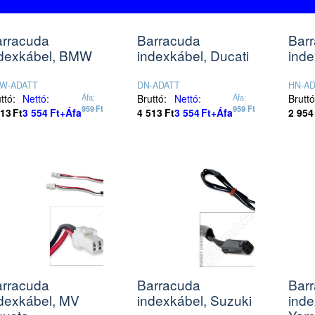
rracuda
Barracuda
Bar
dexkábel, BMW
indexkábel, Ducati
ind
W-ADATT
DN-ADATT
HN-A
ttó:
Nettó:
Áfa:
Bruttó:
Nettó:
Áfa:
Bruttó
959
Ft
959
Ft
513
Ft
3 554
Ft
+Áfa
4 513
Ft
3 554
Ft
+Áfa
2 954
rracuda
Barracuda
Bar
dexkábel, MV
indexkábel, Suzuki
inde