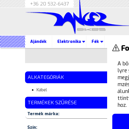
+36 20 532-6437
Ajándék
Elektronika
Fék
Futómû
Fo
A bö
lyre
megj
ALKATEGÓRIÁK
mzés
Kábel
álun
ttin
TERMÉKEK SZŰRÉSE
hoz.
Termék márka:
Szín: