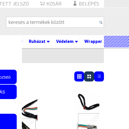
TETT JELSZÓ
KOSÁR
BELÉPÉS
Lábtartó
Ruházat
Védelem
Wrapper
7
oztató
ÁS