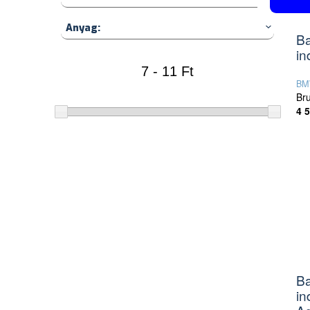
Anyag:
Ba
in
BM
Bru
4 
Ba
in