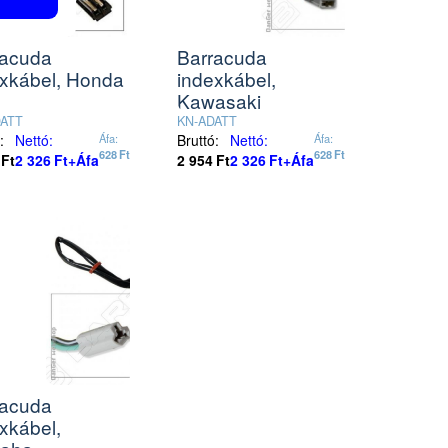
racuda
Barracuda
exkábel, Honda
indexkábel,
Kawasaki
DATT
KN-ADATT
:
Nettó:
Áfa:
Bruttó:
Nettó:
Áfa:
628
Ft
628
Ft
Ft
2 326
Ft
+Áfa
2 954
Ft
2 326
Ft
+Áfa
racuda
xkábel,