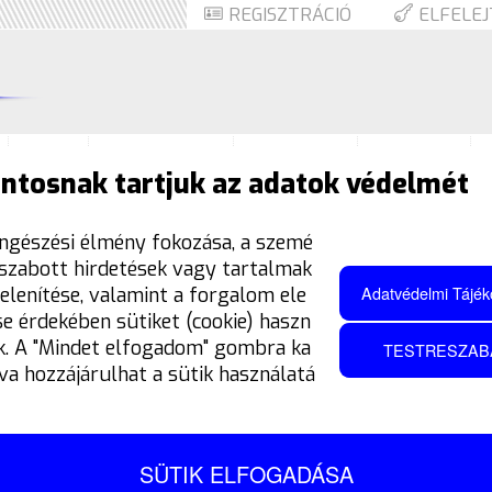
REGISZTRÁCIÓ
ELFELEJ
Idom
Karbantartás
Kiegészítõ
Kipufogó
ntosnak tartjuk az adatok védelmét
Termékek
Elektronika
Világítás
Irányjelzõ
Kábel
ngészési élmény fokozása, a szemé
 szabott hirdetések vagy tartalmak
Adatvédelmi Tájék
elenítése, valamint a forgalom ele
e érdekében sütiket (cookie) haszn
k. A "Mindet elfogadom" gombra ka
TESTRESZAB
tva hozzájárulhat a sütik használatá
SÜTIK ELFOGADÁSA