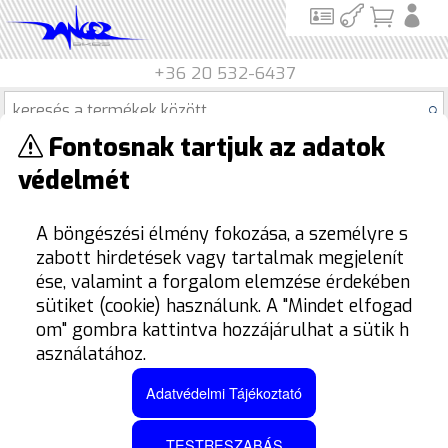
+36 20 532-6437
Fontosnak tartjuk az adatok
Termék kategóriák
védelmét
Termékek
Elektronika
Üzemanyag Vezérlés
A böngészési élmény fokozása, a személyre s
sajnos nincs ilyen termék
zabott hirdetések vagy tartalmak megjelenít
ése, valamint a forgalom elemzése érdekében
sütiket (cookie) használunk. A "Mindet elfogad
Nem találtunk termékeket a megadott
om" gombra kattintva hozzájárulhat a sütik h
keresési feltételek szerint
asználatához.
Javasoljuk ,hogy menj vissza és
Adatvédelmi Tájékoztató
böngésszed ezt a kategóriát:
Elektronika
Üzemanyag vezérlés
TESTRESZABÁS