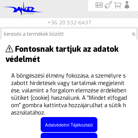
+36 20 532-6437
Fontosnak tartjuk az adatok
Termék kategóriák
védelmét
Termékek
Ruházat
Lábbeli
Verseny
TERMÉKEK SZŰRÉSE
A böngészési élmény fokozása, a személyre s
zabott hirdetések vagy tartalmak megjelenít
ése, valamint a forgalom elemzése érdekében
sütiket (cookie) használunk. A "Mindet elfogad
om" gombra kattintva hozzájárulhat a sütik h
asználatához.
Adatvédelmi Tájékoztató