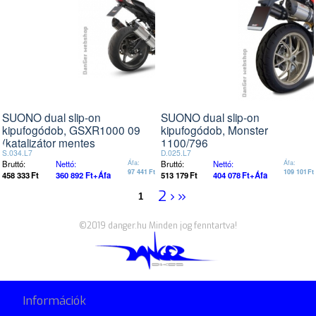
SUONO dual slip-on
SUONO dual slip-on
kipufogódob, GSXR1000 09
kipufogódob, Monster
(katalizátor mentes
1100/796
összekötõvel)
S.034.L7
D.025.L7
Bruttó:
Nettó:
Áfa:
Bruttó:
Nettó:
Áfa:
97 441
Ft
109 101
Ft
458 333
Ft
360 892
Ft
+Áfa
513 179
Ft
404 078
Ft
+Áfa
2
›
»
©2019 danger.hu Minden jog fenntartva!
Információk