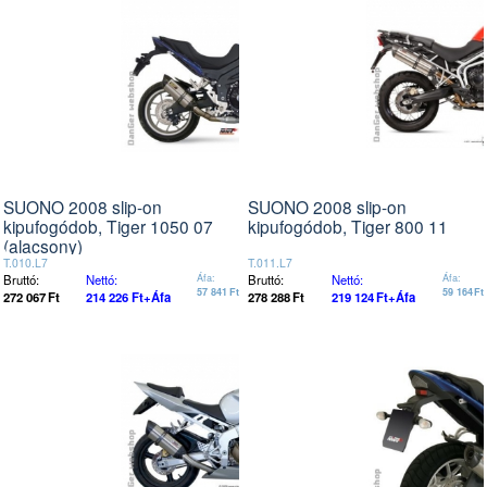
SUONO 2008 slip-on
SUONO 2008 slip-on
kipufogódob, Tiger 1050 07
kipufogódob, Tiger 800 11
(alacsony)
T.010.L7
T.011.L7
Bruttó:
Nettó:
Áfa:
Bruttó:
Nettó:
Áfa:
57 841
Ft
59 164
Ft
272 067
Ft
214 226
Ft
+Áfa
278 288
Ft
219 124
Ft
+Áfa