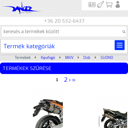
+36 20 532-6437
Termék kategóriák
Termékek
Kipufogó
MIVV
Dob
SUONO
TERMÉKEK SZŰRÉSE
2
›
»