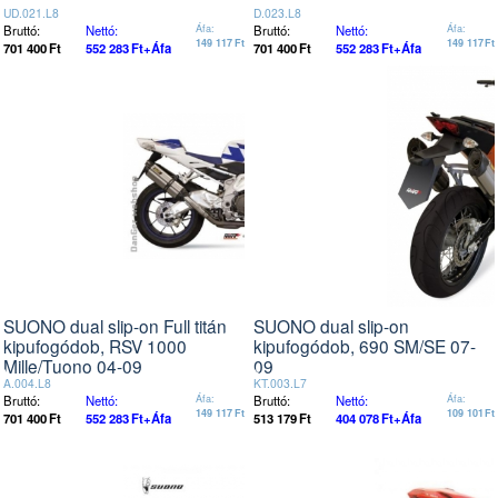
UD.021.L8
D.023.L8
Bruttó:
Nettó:
Áfa:
Bruttó:
Nettó:
Áfa:
149 117
Ft
149 117
Ft
701 400
Ft
552 283
Ft
+Áfa
701 400
Ft
552 283
Ft
+Áfa
SUONO dual slip-on Full titán
SUONO dual slip-on
kipufogódob, RSV 1000
kipufogódob, 690 SM/SE 07-
Mille/Tuono 04-09
09
A.004.L8
KT.003.L7
Bruttó:
Nettó:
Áfa:
Bruttó:
Nettó:
Áfa:
149 117
Ft
109 101
Ft
701 400
Ft
552 283
Ft
+Áfa
513 179
Ft
404 078
Ft
+Áfa