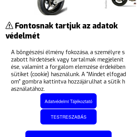
Fontosnak tartjuk az adatok
SUONO 2008 dual slip-on
SUONO 2008 dual slip-on
kipufogódob, 990 Superduke
kipufogódob, DL 1000 V-strom
védelmét
06-09
05
KT.002.L7 2008
S.033.L7
Bruttó:
Nettó:
Áfa:
Bruttó:
Nettó:
Áfa:
A böngészési élmény fokozása, a személyre s
109 101
Ft
109 101
Ft
513 179
Ft
404 078
Ft
+Áfa
513 179
Ft
404 078
Ft
+Áfa
zabott hirdetések vagy tartalmak megjelenít
ése, valamint a forgalom elemzése érdekében
sütiket (cookie) használunk. A "Mindet elfogad
om" gombra kattintva hozzájárulhat a sütik h
asználatához.
Adatvédelmi Tájékoztató
TESTRESZABÁS
SUONO 2008 Full titán dual
SUONO 2008 slip-on
slip-on kipufogódob, 990
kipufogódob, 640 LC4