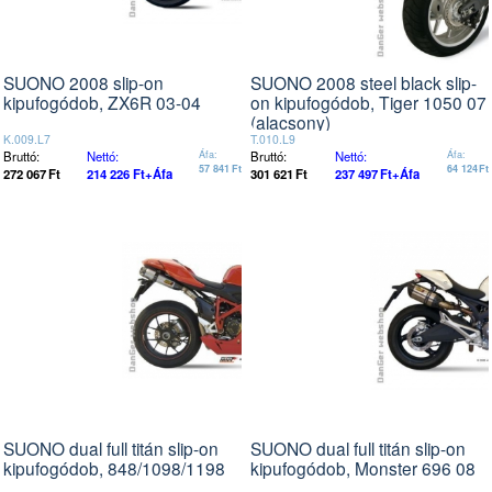
SUONO 2008 slip-on
SUONO 2008 steel black slip-
kipufogódob, ZX6R 03-04
on kipufogódob, Tiger 1050 07
(alacsony)
K.009.L7
T.010.L9
Bruttó:
Nettó:
Áfa:
Bruttó:
Nettó:
Áfa:
57 841
Ft
64 124
Ft
272 067
Ft
214 226
Ft
+Áfa
301 621
Ft
237 497
Ft
+Áfa
SUONO dual full titán slip-on
SUONO dual full titán slip-on
kipufogódob, 848/1098/1198
kipufogódob, Monster 696 08