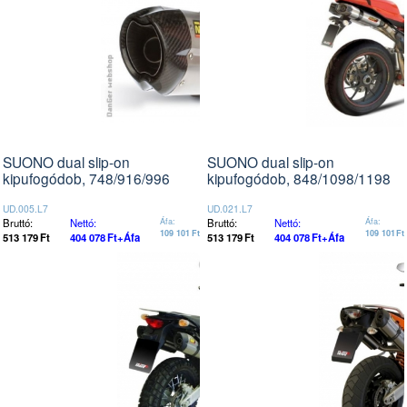
SUONO dual slip-on
SUONO dual slip-on
kipufogódob, 748/916/996
kipufogódob, 848/1098/1198
UD.005.L7
UD.021.L7
Bruttó:
Nettó:
Áfa:
Bruttó:
Nettó:
Áfa:
109 101
Ft
109 101
Ft
513 179
Ft
404 078
Ft
+Áfa
513 179
Ft
404 078
Ft
+Áfa