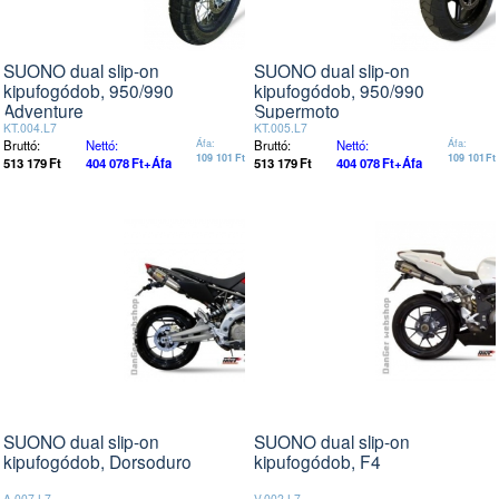
SUONO dual slip-on
SUONO dual slip-on
kipufogódob, 950/990
kipufogódob, 950/990
Adventure
Supermoto
KT.004.L7
KT.005.L7
Bruttó:
Nettó:
Áfa:
Bruttó:
Nettó:
Áfa:
109 101
Ft
109 101
Ft
513 179
Ft
404 078
Ft
+Áfa
513 179
Ft
404 078
Ft
+Áfa
SUONO dual slip-on
SUONO dual slip-on
kipufogódob, Dorsoduro
kipufogódob, F4
A.007.L7
V.002.L7