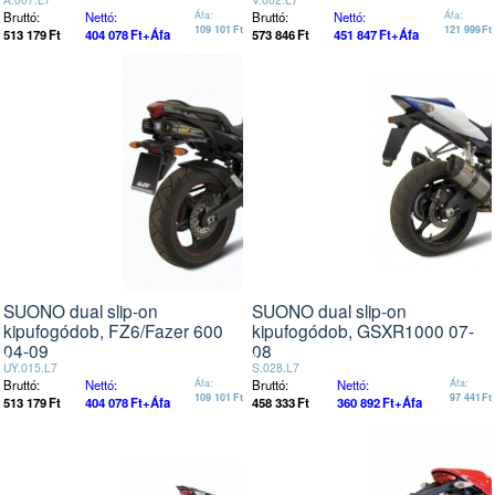
Bruttó:
Nettó:
Áfa:
Bruttó:
Nettó:
Áfa:
109 101
Ft
121 999
Ft
513 179
Ft
404 078
Ft
+Áfa
573 846
Ft
451 847
Ft
+Áfa
SUONO dual slip-on
SUONO dual slip-on
kipufogódob, FZ6/Fazer 600
kipufogódob, GSXR1000 07-
04-09
08
UY.015.L7
S.028.L7
Bruttó:
Nettó:
Áfa:
Bruttó:
Nettó:
Áfa:
109 101
Ft
97 441
Ft
513 179
Ft
404 078
Ft
+Áfa
458 333
Ft
360 892
Ft
+Áfa