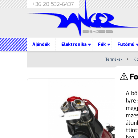
+36 20 532-6437
Ajándék
Elektronika
Fék
Futómû
Termékek
Ki
Fo
A bö
lyre
megj
mzés
álun
ttin
hoz.