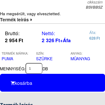
cikkszám
BSVBBSZ
Ha megsérült, vagy elvesztetted.
Termék leírás
Bruttó:
Nettó:
Áfa:
628
Ft
2 954
Ft
2 326
Ft
+Áfa
TERMÉK MÁRKA:
SZÍN:
ANYAG:
PUMA
SZÜRKE
MÛANYAG
MENNYISÉG:
DB
kosárba