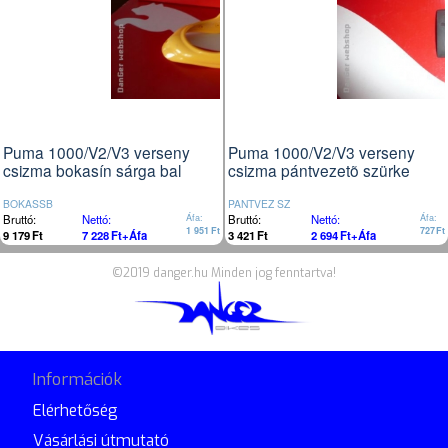
Puma 1000/V2/V3 verseny
Puma 1000/V2/V3 verseny
csizma bokasín sárga bal
csizma pántvezetõ szürke
BOKASSB
PANTVEZ SZ
Bruttó:
Nettó:
Áfa:
Bruttó:
Nettó:
Áfa:
1 951
Ft
727
Ft
9 179
Ft
7 228
Ft
+Áfa
3 421
Ft
2 694
Ft
+Áfa
©2019 danger.hu Minden jog fenntartva!
Információk
Elérhetőség
Vásárlási útmutató