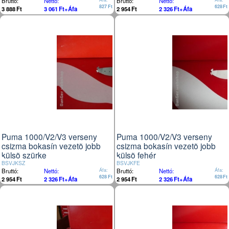
Bruttó:
Nettó:
Bruttó:
Nettó:
827
Ft
628
Ft
3 888
Ft
3 061
Ft
+Áfa
2 954
Ft
2 326
Ft
+Áfa
Puma 1000/V2/V3 verseny
Puma 1000/V2/V3 verseny
csizma bokasín vezetõ jobb
csizma bokasín vezetõ jobb
külsõ szürke
külsõ fehér
BSVJKSZ
BSVJKFE
Bruttó:
Nettó:
Áfa:
Bruttó:
Nettó:
Áfa:
628
Ft
628
Ft
2 954
Ft
2 326
Ft
+Áfa
2 954
Ft
2 326
Ft
+Áfa