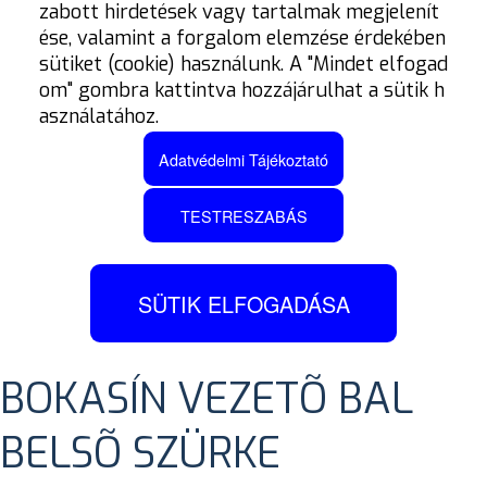
zabott hirdetések vagy tartalmak megjelenít
ése, valamint a forgalom elemzése érdekében
sütiket (cookie) használunk. A "Mindet elfogad
om" gombra kattintva hozzájárulhat a sütik h
asználatához.
Adatvédelmi Tájékoztató
TESTRESZABÁS
PUMA 1000/V2/V3
SÜTIK ELFOGADÁSA
VERSENY CSIZMA
BOKASÍN VEZETÕ BAL
BELSÕ SZÜRKE