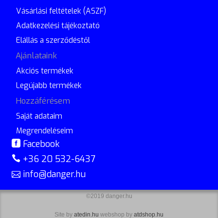
Vásárlási feltételek (ASZF)
Adatkezelési tájékoztató
Elállás a szerződéstől
Ajánlataink
Akciós termékek
Legújabb termékek
Hozzáférésem
Saját adataim
Megrendeléseim
Facebook
+36 20 532-6437
info@danger.hu
©2019 danger.hu
Site by
atedin.hu
webshop by
atdshop.hu