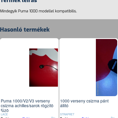
Termék leírás
Mindegyik Puma 1000 modellel kompatibilis.
Hasonló termékek
Puma 1000/V2/V3 verseny
1000 verseny csizma pánt
csizma achilles/sarok rögzítõ
állító
fûzõ
LACE
STRAPRET
Áfa:
Áfa: