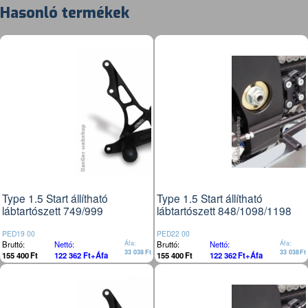
Hasonló termékek
Type 1.5 Start állítható
Type 1.5 Start állítható
lábtartószett 749/999
lábtartószett 848/1098/1198
PED19 00
PED22 00
Bruttó:
Nettó:
Áfa:
Bruttó:
Nettó:
Áfa:
33 038
Ft
33 038
Ft
155 400
Ft
122 362
Ft
+Áfa
155 400
Ft
122 362
Ft
+Áfa