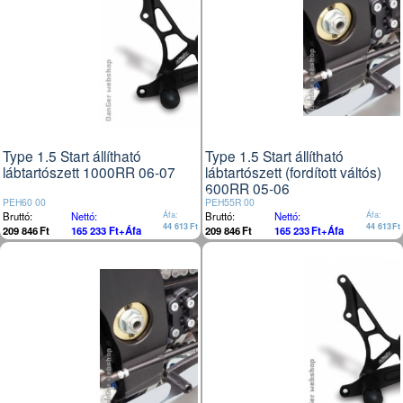
Type 1.5 Start állítható
Type 1.5 Start állítható
lábtartószett 1000RR 06-07
lábtartószett (fordított váltós)
600RR 05-06
PEH60 00
PEH55R 00
Bruttó:
Nettó:
Áfa:
Bruttó:
Nettó:
Áfa:
44 613
Ft
44 613
Ft
209 846
Ft
165 233
Ft
+Áfa
209 846
Ft
165 233
Ft
+Áfa