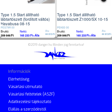
Type 1.5 Start állítható
Type 1.5 Start állítható
lábtartószett (fordított váltós)
lábtartószett Z1000/SX 10-15
Hayabusa 08-15
PES79R 00
PEK83 00
Bruttó:
Nettó:
Áfa:
Bruttó:
Nettó:
Áfa:
44 613
Ft
44 613
Ft
209 846
Ft
165 233
Ft
+Áfa
209 846
Ft
165 233
Ft
+Áfa
©2019 danger.hu Minden jog fenntartva!
Információk
Elérhetőség
Vásárlási útmutató
Vásárlási feltételek (ASZF)
Adatkezelési tájékoztató
Elállás a szerződéstől