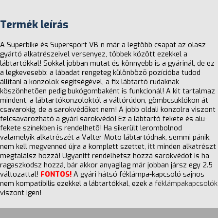
Termék leírás
A Superbike és Supersport VB-n már a legtöbb csapat az olasz
gyártó alkatrészeivel versenyez, többek között ezekkel a
lábtartókkal! Sokkal jobban mutat és könnyebb is a gyárinál, de ez
a legkevesebb: a lábadat rengeteg különbözõ pozícióba tudod
állítani a konzolok segítségével, a fix lábtartó rudaknak
köszönhetõen pedig bukógombaként is funkcionál! A kit tartalmaz
mindent, a lábtartókonzoloktól a váltórúdon, gömbcsuklókon át
csavarokig, de a sarokvédõket nem! A jobb oldali konzolra viszont
felcsavarozható a gyári sarokvédõ! Ez a lábtartó fekete és alu-
fekete színekben is rendelhetõ! Ha sikerült lerombolnod
valamelyik alkatrészét a Valter Moto lábtartódnak, semmi pánik,
nem kell megvenned újra a komplett szettet,
itt
minden alkatrészt
megtalálsz hozzá! Ugyanitt rendelhetsz hozzá sarokvédõt is ha
ragaszkodsz hozzá, bár akkor anyagilag már jobban jársz egy 2.5
változattal!
FONTOS!
A gyári hátsó féklámpa-kapcsoló sajnos
nem kompatibilis ezekkel a lábtartókkal, ezek a
féklámpakapcsolók
viszont igen!