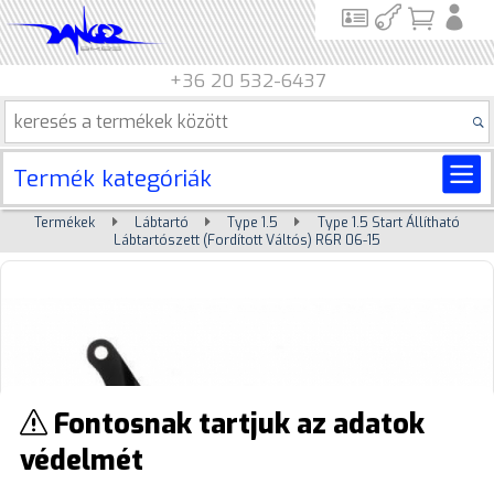
+36 20 532-6437
Termék kategóriák
Termékek
Lábtartó
Type 1.5
Type 1.5 Start Állítható
Lábtartószett (fordított Váltós) R6R 06-15
Fontosnak tartjuk az adatok
védelmét