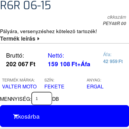
R6R 06-15
cikkszám
PEY48R 00
Pályára, versenyzéshez kötelezõ tartozék!
Termék leírás
Bruttó:
Nettó:
Áfa:
42 959
Ft
202 067
Ft
159 108
Ft
+Áfa
TERMÉK MÁRKA:
SZÍN:
ANYAG:
VALTER MOTO
FEKETE
ERGAL
MENNYISÉG:
DB
kosárba