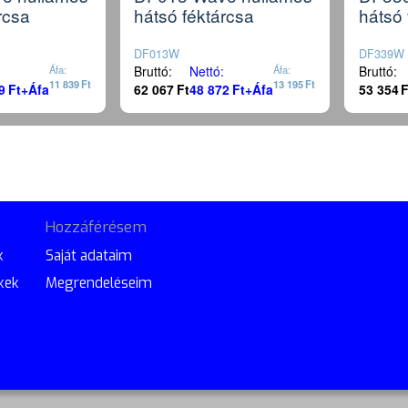
rcsa
hátsó féktárcsa
hátsó 
DF013W
DF339W
Áfa:
Bruttó:
Nettó:
Áfa:
Bruttó:
11 839
Ft
13 195
Ft
9
Ft
+Áfa
62 067
Ft
48 872
Ft
+Áfa
53 354
F
Hozzáférésem
k
Saját adataim
kek
Megrendeléseim