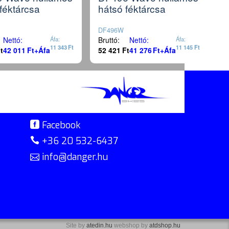
féktárcsa
hátsó féktárcsa
DF496W
Nettó:
Áfa:
Bruttó:
Nettó:
Áfa:
11 343
Ft
11 145
Ft
t
42 011
Ft
+Áfa
52 421
Ft
41 276
Ft
+Áfa
Facebook
+36 20 532-6437
info@danger.hu
Site by
atedin.hu
webshop by
atdshop.hu