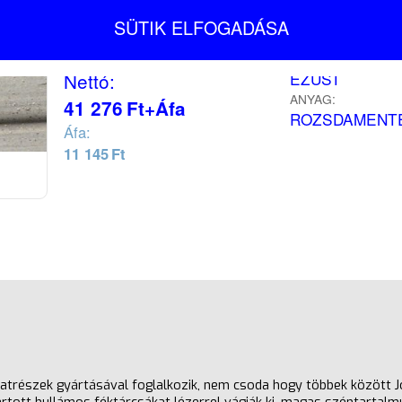
TERMÉK MÁRKA:
Bruttó:
SÜTIK ELFOGADÁSA
GALFER
52 421
Ft
SZÍN:
EZÜST
Nettó:
ANYAG:
41 276
Ft
+Áfa
ROZSDAMENT
Áfa:
11 145
Ft
atrészek gyártásával foglalkozik, nem csoda hogy többek között J