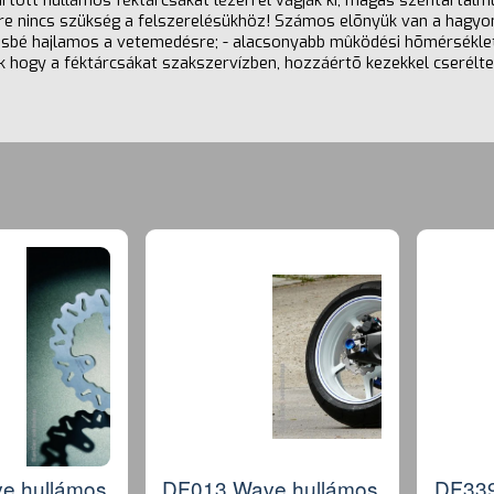
rtott hullámos féktárcsákat lézerrel vágják ki, magas széntartalm
e nincs szükség a felszerelésükhöz! Számos elõnyük van a hagyom
evésbé hajlamos a vetemedésre; - alacsonyabb mûködési hõmérséklet
 hogy a féktárcsákat szakszervízben, hozzáértõ kezekkel cseréltes
e hullámos
DF013 Wave hullámos
DF339