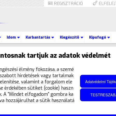
REGISZTRÁCIÓ
ELFELEJ
Idom
Karbantartás
Kiegészítõ
Kipufogó
ek
Fék
Féktárcsa
Hátsó
DF496 Wave Hullámos Hátsó Fé
ntosnak tartjuk az adatok védelmét
DF496 WAVE HULLÁ
ngészési élmény fokozása, a szemé
 szabott hirdetések vagy tartalmak
Adatvédelmi Tájék
elenítése, valamint a forgalom ele
HÁTSÓ FÉKTÁRCSA
e érdekében sütiket (cookie) haszn
k. A "Mindet elfogadom" gombra ka
TESTRESZAB
Kinézetre és hatásfokra is sokkal jobb a gyári f
tva hozzájárulhat a sütik használatá
Termék leírás