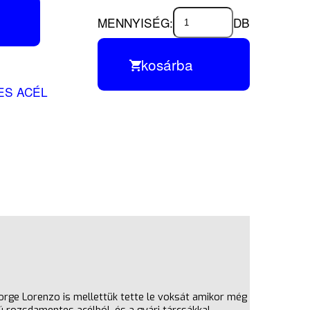
MENNYISÉG:
DB
kosárba
ES ACÉL
orge Lorenzo is mellettük tette le voksát amikor még