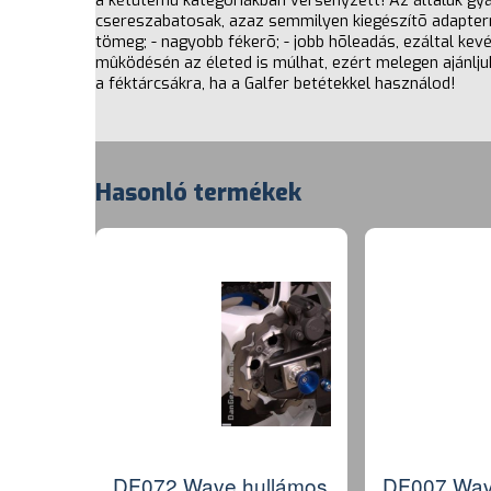
a kétütemû kategóriákban versenyzett! Az általuk gyá
csereszabatosak, azaz semmilyen kiegészítõ adapterr
tömeg; - nagyobb fékerõ; - jobb hõleadás, ezáltal k
mûködésén az életed is múlhat, ezért melegen ajánljuk
a féktárcsákra, ha a Galfer betétekkel használod!
Hasonló termékek
DF072 Wave hullámos
DF007 Wav