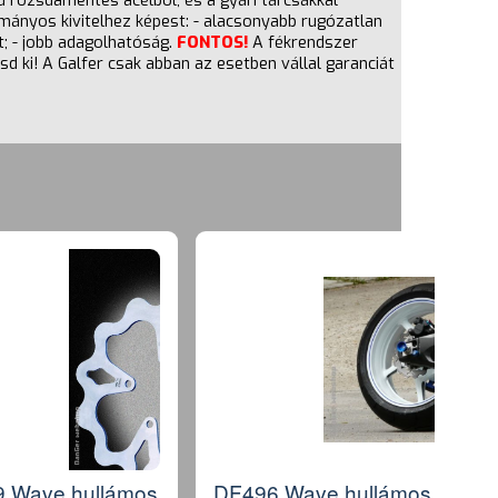
ú rozsdamentes acélból, és a gyári tárcsákkal
ányos kivitelhez képest: - alacsonyabb rugózatlan
; - jobb adagolhatóság.
FONTOS!
A fékrendszer
d ki! A Galfer csak abban az esetben vállal garanciát
 Wave hullámos
DF496 Wave hullámos