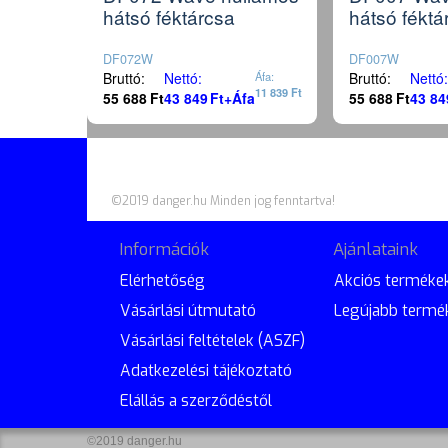
hátsó féktárcsa
hátsó féktá
DF072W
DF007W
Bruttó:
Nettó:
Áfa:
Bruttó:
Nettó:
11 839
Ft
55 688
Ft
43 849
Ft
+Áfa
55 688
Ft
43 84
©2019 danger.hu Minden jog fenntartva!
Információk
Ajánlataink
Elérhetőség
Akciós terméke
Vásárlási útmutató
Legújabb termé
Vásárlási feltételek (ASZF)
Adatkezelési tájékoztató
Elállás a szerződéstől
©2019 danger.hu