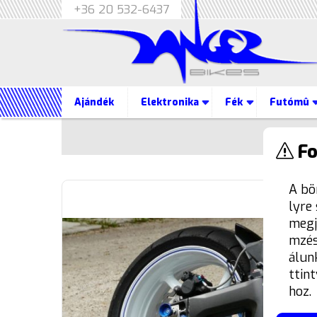
+36 20 532-6437
Ajándék
Elektronika
Fék
Futómû
Termék
Fo
A bö
lyre
megj
mzés
álun
ttin
hoz.