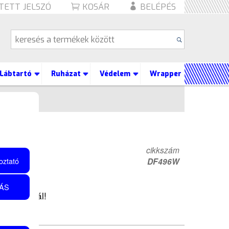
TETT JELSZÓ
KOSÁR
BELÉPÉS
Lábtartó
Ruházat
Védelem
Wrapper
ktárcsa
MOS
cikkszám
oztató
DF496W
ÁS
éktárcsánál!