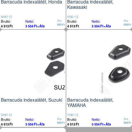
Barracuda indexalátét, Honda
Barracuda indexalátét,
Kawasaki
NH6112
KN6112
Bruttó:
Nettó:
Áfa:
Bruttó:
Nettó:
Áfa:
959
Ft
959
Ft
4 513
Ft
3 554
Ft
+Áfa
4 513
Ft
3 554
Ft
+Áfa
Barracuda indexalátét, Suzuki
Barracuda indexalátét,
YAMAHA
SH6112
YN6112
Bruttó:
Nettó:
Áfa:
Bruttó:
Nettó:
Áfa:
959
Ft
959
Ft
4 513
Ft
3 554
Ft
+Áfa
4 513
Ft
3 554
Ft
+Áfa