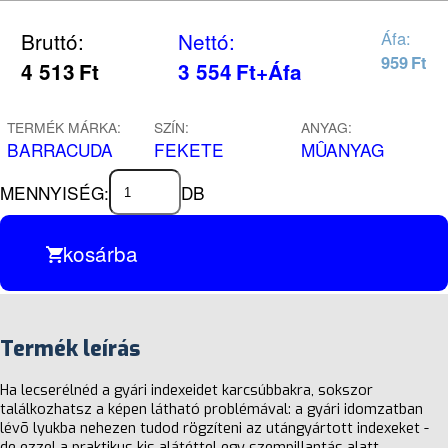
Bruttó:
Nettó:
Áfa:
959
Ft
4 513
Ft
3 554
Ft
+Áfa
TERMÉK MÁRKA:
SZÍN:
ANYAG:
BARRACUDA
FEKETE
MÛANYAG
MENNYISÉG:
DB
kosárba
Termék leírás
Ha lecserélnéd a gyári indexeidet karcsúbbakra, sokszor
találkozhatsz a képen látható problémával: a gyári idomzatban
lévõ lyukba nehezen tudod rögzíteni az utángyártott indexeket -
de ezzel a praktikus kis alátéttel egy szempillantás alatt