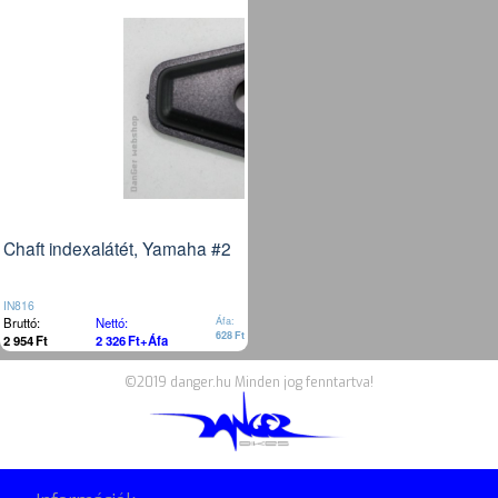
Chaft indexalátét, Yamaha #2
IN816
Bruttó:
Nettó:
Áfa:
628
Ft
2 954
Ft
2 326
Ft
+Áfa
©2019 danger.hu Minden jog fenntartva!