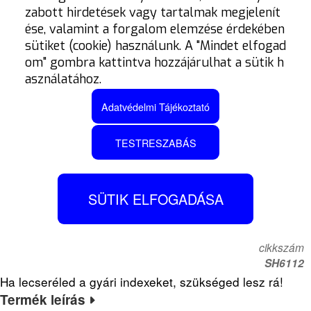
zabott hirdetések vagy tartalmak megjelenít
ése, valamint a forgalom elemzése érdekében
sütiket (cookie) használunk. A "Mindet elfogad
om" gombra kattintva hozzájárulhat a sütik h
asználatához.
Adatvédelmi Tájékoztató
TESTRESZABÁS
BARRACUDA
SÜTIK ELFOGADÁSA
INDEXALÁTÉT, SUZUKI
cikkszám
SH6112
Ha lecseréled a gyári indexeket, szükséged lesz rá!
Termék leírás