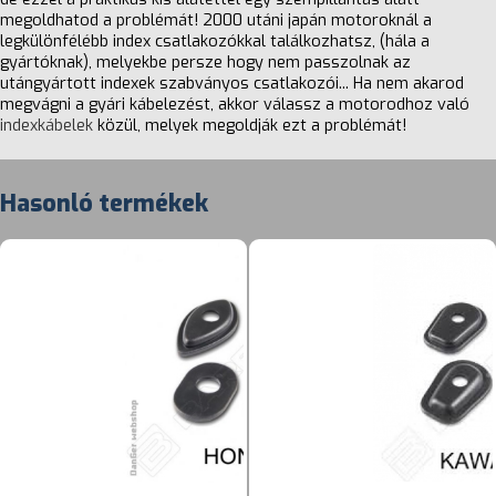
megoldhatod a problémát! 2000 utáni japán motoroknál a
legkülönfélébb index csatlakozókkal találkozhatsz, (hála a
gyártóknak), melyekbe persze hogy nem passzolnak az
utángyártott indexek szabványos csatlakozói... Ha nem akarod
megvágni a gyári kábelezést, akkor válassz a motorodhoz való
indexkábelek
közül, melyek megoldják ezt a problémát!
Hasonló termékek