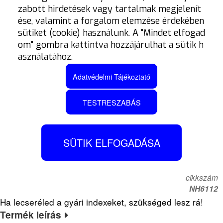
zabott hirdetések vagy tartalmak megjelenít
ése, valamint a forgalom elemzése érdekében
sütiket (cookie) használunk. A "Mindet elfogad
om" gombra kattintva hozzájárulhat a sütik h
asználatához.
Adatvédelmi Tájékoztató
TESTRESZABÁS
BARRACUDA
SÜTIK ELFOGADÁSA
INDEXALÁTÉT, HONDA
cikkszám
NH6112
Ha lecseréled a gyári indexeket, szükséged lesz rá!
Termék leírás