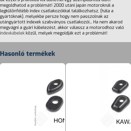
megoldhatod a problémát! 2000 utáni japán motoroknál a
legkülönfélébb index csatlakozókkal találkozhatsz, (hála a
gyártóknak), melyekbe persze hogy nem passzolnak az
utángyártott indexek szabványos csatlakozói... Ha nem akarod
megvágni a gyári kábelezést, akkor válassz a motorodhoz való
indexkábelek
közül, melyek megoldják ezt a problémát!
Hasonló termékek