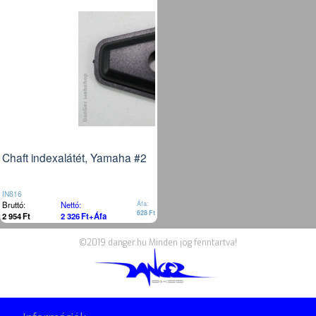
Chaft indexalátét, Yamaha #2
IN816
Bruttó:
Nettó:
Áfa:
628
Ft
2 954
Ft
2 326
Ft
+Áfa
©2019 danger.hu Minden jog fenntartva!