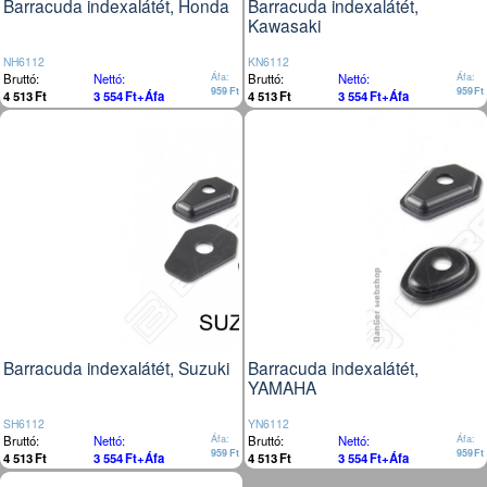
Barracuda indexalátét, Honda
Barracuda indexalátét,
Kawasaki
NH6112
KN6112
Bruttó:
Nettó:
Áfa:
Bruttó:
Nettó:
Áfa:
959
Ft
959
Ft
4 513
Ft
3 554
Ft
+Áfa
4 513
Ft
3 554
Ft
+Áfa
Barracuda indexalátét, Suzuki
Barracuda indexalátét,
YAMAHA
SH6112
YN6112
Bruttó:
Nettó:
Áfa:
Bruttó:
Nettó:
Áfa:
959
Ft
959
Ft
4 513
Ft
3 554
Ft
+Áfa
4 513
Ft
3 554
Ft
+Áfa