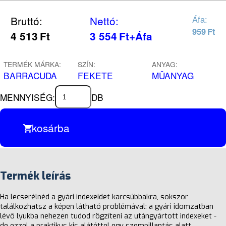
Bruttó:
Nettó:
Áfa:
959
Ft
4 513
Ft
3 554
Ft
+Áfa
TERMÉK MÁRKA:
SZÍN:
ANYAG:
BARRACUDA
FEKETE
MÛANYAG
MENNYISÉG:
DB
kosárba
Termék leírás
Ha lecserélnéd a gyári indexeidet karcsúbbakra, sokszor
találkozhatsz a képen látható problémával: a gyári idomzatban
lévõ lyukba nehezen tudod rögzíteni az utángyártott indexeket -
de ezzel a praktikus kis alátéttel egy szempillantás alatt